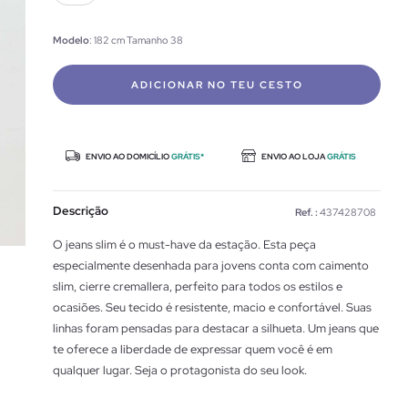
Modelo
: 182 cm Tamanho 38
ADICIONAR NO TEU CESTO
ENVIO AO DOMICÍLIO
GRÁTIS*
ENVIO AO LOJA
GRÁTIS
Descrição
Ref. :
437428708
O jeans slim é o must-have da estação. Esta peça
especialmente desenhada para jovens conta com caimento
slim, cierre cremallera, perfeito para todos os estilos e
ocasiões. Seu tecido é resistente, macio e confortável. Suas
linhas foram pensadas para destacar a silhueta. Um jeans que
te oferece a liberdade de expressar quem você é em
qualquer lugar. Seja o protagonista do seu look.