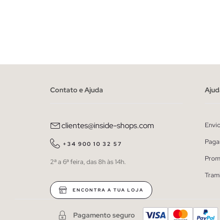
ADICIONAR NO TEU CESTO
38
40
42
44
46
38
4
Contato e Ajuda
Ajud
clientes@inside-shops.com
Envi
Paga
+34 900 10 32 57
Prom
2ª a 6ª feira, das 8h às 14h.
Tram
ENCONTRA A TUA LOJA
Pagamento seguro