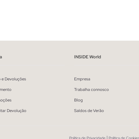
ADICIONAR NO TEU CESTO
ADICIONAR NO TEU 
0
42
44
46
48
38
40
42
44
a
INSIDE World
o e Devoluções
Empresa
mento
Trabalha connosco
oções
Blog
itar Devolução
Saldos de Verão
|
Política de Privacidade
Política de Cookie