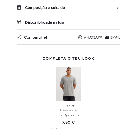
Composição e cuidado
Disponibilidade na loja
Compartilhe!
WHATSAPP
EMAIL
COMPLETA O TEU LOOK
T-shirt
básica de
manga curta
Preço
7,99 €
ADICIONAR
Cinzento
Azul
Preto
Branco