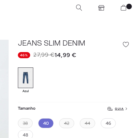
JEANS SLIM DENIM
27,99 €
14,99 €
46%
Azul
Tamanho
GUIA
38
40
42
44
46
48