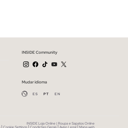
CESTO
ADICIONAR NO TEU CESTO
46
36
38
40
42
44
46
48
INSIDE Community
Mudar idioma
ES
PT
EN
INSIDE Loja Online | Roupa e Sapatos Online
|
|
|
|
s
Cookie Settings
Condições Gerais
Aviso Legal
Mapa web