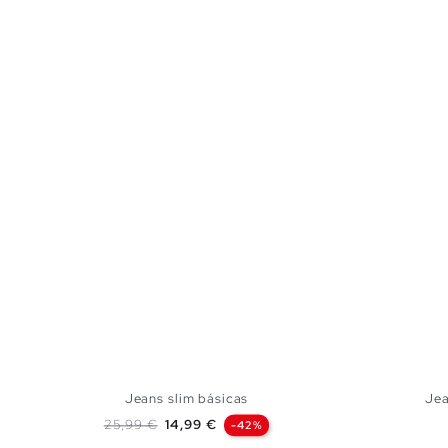
Jeans slim básicas
Jea
Preço normal
Preço
25,99 €
14,99 €
-42%