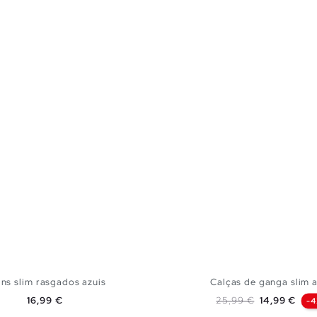
ns slim rasgados azuis
Calças de ganga slim az
Preço
Preço normal
Preço
16,99 €
25,99 €
14,99 €
-