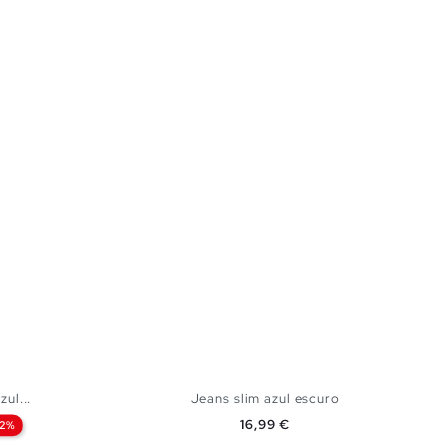
ul...
Jeans slim azul escuro
Preço
16,99 €
42%