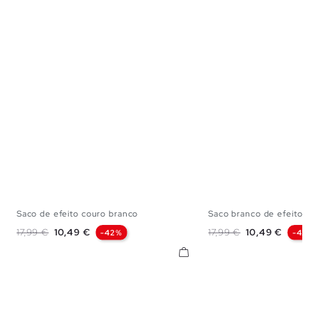
Saco de efeito couro branco
Saco branco de efeito...
U
U
Preço normal
Preço
Preço normal
Preço
17,99 €
10,49 €
17,99 €
10,49 €
-42%
-42