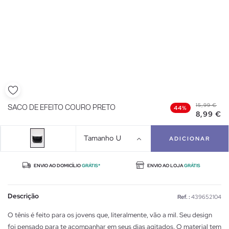
15,99 €
SACO DE EFEITO COURO PRETO
44%
8,99 €
Tamanho
U
ADICIONAR
ENVIO AO DOMICÍLIO
GRÁTIS*
ENVIO AO LOJA
GRÁTIS
Descrição
Ref. :
439652104
O tênis é feito para os jovens que, literalmente, vão a mil. Seu design
foi pensado para te acompanhar em seus dias agitados. O material tem