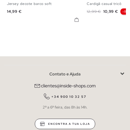
Jersey decote barco soft
Cardigã casual tricô
XS
S
M
L
S
M
Preço
Preço normal
Preço
14,99 €
12,99 €
10,99 €
-15
Contato e Ajuda
clientes@inside-shops.com
+34 900 10 32 57
2ª a 6ª feira, das 8h às 14h.
ENCONTRA A TUA LOJA