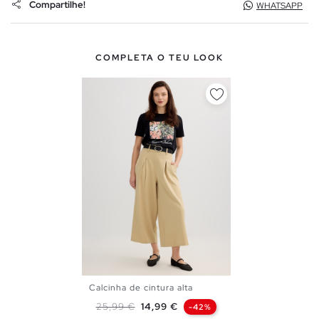
Compartilhe!
WHATSAPP
COMPLETA O TEU LOOK
Calcinha de cintura alta
36
38
40
Preço normal
Preço
25,99 €
14,99 €
-42%