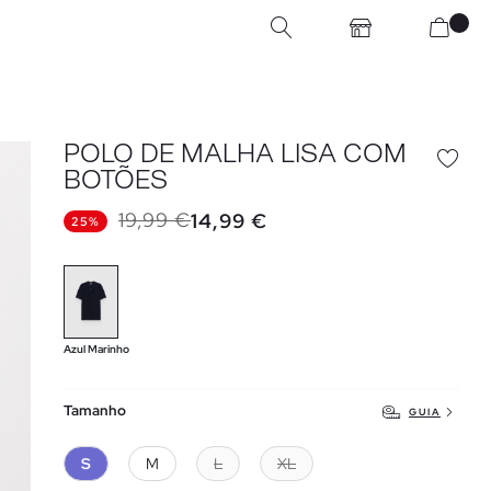
POLO DE MALHA LISA COM
BOTÕES
19,99 €
14,99 €
25%
Azul Marinho
Tamanho
GUIA
S
M
L
XL