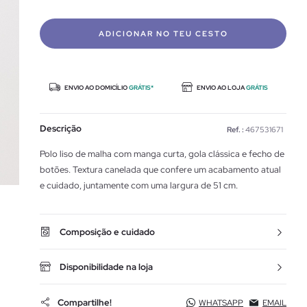
ADICIONAR NO TEU CESTO
ENVIO AO DOMICÍLIO
GRÁTIS*
ENVIO AO LOJA
GRÁTIS
Descrição
Ref. :
467531671
Polo liso de malha com manga curta, gola clássica e fecho de
botões. Textura canelada que confere um acabamento atual
e cuidado, juntamente com uma largura de 51 cm.
Composição e cuidado
Disponibilidade na loja
Compartilhe!
WHATSAPP
EMAIL