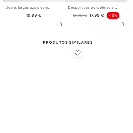
Jeans largas azuis com...
Desportivas polipele sola...
38
40
42
44
40
41
42
43
44
45
Preço
Preço normal
Preço
19,99 €
19,99 €
17,99 €
-10%
PRODUTOS SIMILARES