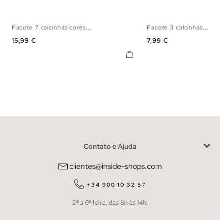
Pacote 7 calcinhas cores...
Pacote 3 calcinhas...
S
M
L
S
M
L
Preço
Preço
15,99 €
7,99 €
Contato e Ajuda
clientes@inside-shops.com
+34 900 10 32 57
2ª a 6ª feira, das 8h às 14h.