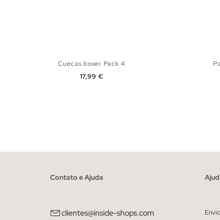
Cuecas boxer Pack 4
P
Preço
17,99 €
ADICIONAR NO TEU CESTO
S
M
L
XL
Contato e Ajuda
Ajud
clientes@inside-shops.com
Envi