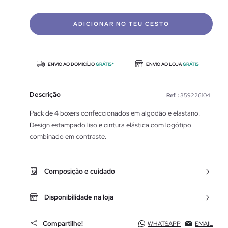
ADICIONAR NO TEU CESTO
ENVIO AO DOMICÍLIO
GRÁTIS*
ENVIO AO LOJA
GRÁTIS
Descrição
Ref. :
359226104
Pack de 4 boxers confeccionados em algodão e elastano.
Design estampado liso e cintura elástica com logótipo
combinado em contraste.
Composição e cuidado
Disponibilidade na loja
Compartilhe!
WHATSAPP
EMAIL