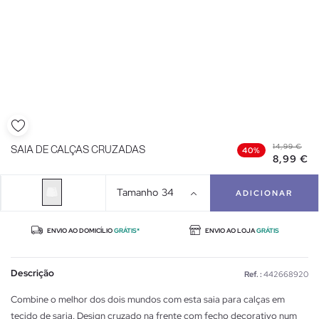
14,99 €
SAIA DE CALÇAS CRUZADAS
40%
8,99 €
Tamanho
34
ADICIONAR
ENVIO AO DOMICÍLIO
GRÁTIS*
ENVIO AO LOJA
GRÁTIS
Descrição
Ref. :
442668920
Combine o melhor dos dois mundos com esta saia para calças em
tecido de sarja. Design cruzado na frente com fecho decorativo num