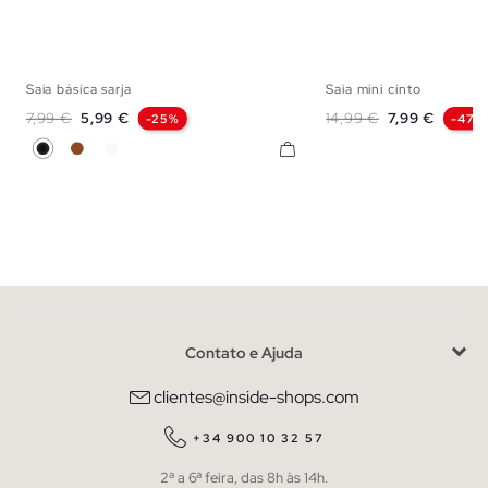
Saia básica sarja
Saia mini cinto
34
36
38
40
42
S
M
Preço normal
Preço
Preço normal
Preço
7,99 €
5,99 €
14,99 €
7,99 €
-25%
-47%
Preto
Marrom
Branco
Contato e Ajuda
clientes@inside-shops.com
+34 900 10 32 57
2ª a 6ª feira, das 8h às 14h.