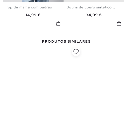
Top de malha com padrão
Botins de couro sintético...
XS
S
M
L
36
37
38
39
40
41
Preço
Preço
14,99 €
34,99 €
PRODUTOS SIMILARES