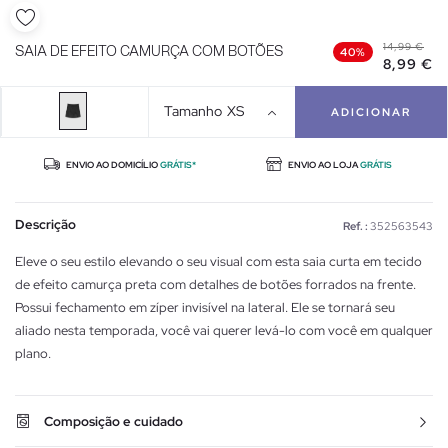
14,99 €
SAIA DE EFEITO CAMURÇA COM BOTÕES
40%
8,99 €
Tamanho
XS
ADICIONAR
ENVIO AO DOMICÍLIO
GRÁTIS*
ENVIO AO LOJA
GRÁTIS
Descrição
Ref. :
352563543
Eleve o seu estilo elevando o seu visual com esta saia curta em tecido
de efeito camurça preta com detalhes de botões forrados na frente.
Possui fechamento em zíper invisível na lateral. Ele se tornará seu
aliado nesta temporada, você vai querer levá-lo com você em qualquer
plano.
Composição e cuidado