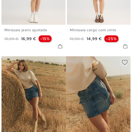
Minissaia jeans ajustada
Minissaia cargo com cinto
34
36
38
40
42
S
M
L
Preço normal
Preço
Preço normal
Preço
19,99 €
16,99 €
-15%
19,99 €
14,99 €
-25%