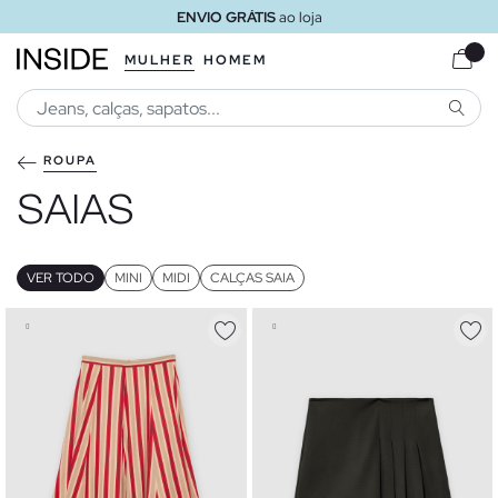
ENVIO GRÁTIS
ao loja
MULHER
HOMEM
PESQU
ROUPA
SAIAS
VER TODO
MINI
MIDI
CALÇAS SAIA