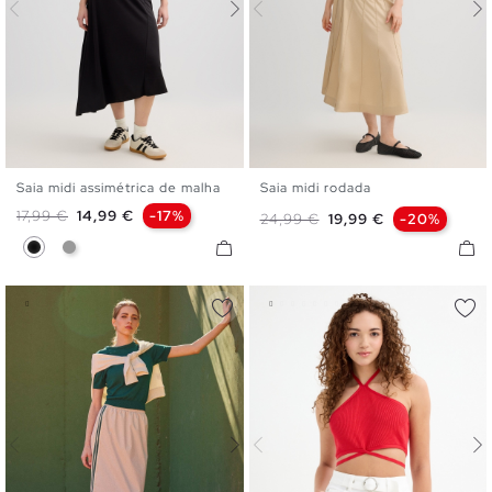
Saia midi assimétrica de malha
Saia midi rodada
S
M
L
36
38
40
Preço normal
Preço
17,99 €
14,99 €
-17%
Preço normal
Preço
24,99 €
19,99 €
-20%
Preto
Cinza Meio