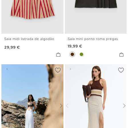
Saia midi listrada de algodão
Saia mini ponto roma pregas
XS
S
M
L
XS
S
M
L
Preço
19,99 €
Preço
29,99 €
Chocolate
Verde Oliva