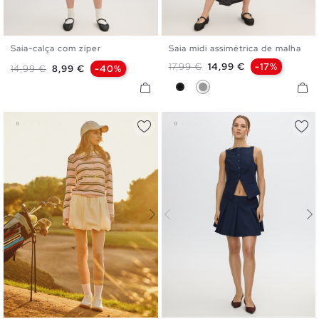
Saia-calça com zíper
Saia midi assimétrica de malha
S
M
L
S
M
L
Preço normal
Preço
17,99 €
14,99 €
-17%
Preço normal
Preço
14,99 €
8,99 €
-40%
Preto
Cinza Meio