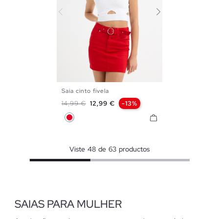
Saia cinto fivela
34
36
38
40
42
Preço normal
Preço
14,99 €
12,99 €
-13%
Vermelho
Viste
48
de
63
productos
SAIAS PARA MULHER