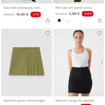
Saia midi estampada com...
Mini saia em painel preto
S
M
L
XS
S
M
L
Preço normal
Preço
12,99 €
5,99 €
-54%
Preço normal
Preço
17,99 €
14,99 €
-17%
Preto
Branco
Saia mini ponto roma pregas
Saia mini cargo de algodão
XS
S
M
L
S
M
L
XL