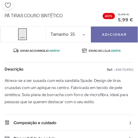
9,99 €
PÁ TIRAS COURO SINTÉTICO
40%
5,99 €
Tamanho
35
ADICIONAR
ENVIO AO DOMICÍLIO
GRÁTIS*
ENVIO AO LOJA
GRÁTIS
Descrição
Ref. :
446764190
Atreva-se a ser ousada com esta sandália Spade. Design de tiras
cruzadas com um aplique no centro. Fabricada em tecido de pele
sintética. Sola plana de borracha com forro de microfibra. Ideal para
pessoas que se querem destacar com o seu estilo.
Composição e cuidado