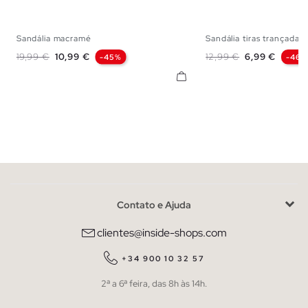
Sandália macramé
Sandália tiras trançadas..
35
36
37
38
39
40
41
36
37
38
Preço normal
Preço
Preço normal
Preço
19,99 €
10,99 €
12,99 €
6,99 €
-45%
-46%
Contato e Ajuda
clientes@inside-shops.com
+34 900 10 32 57
2ª a 6ª feira, das 8h às 14h.