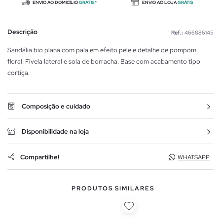
ENVIO AO DOMICÍLIO
GRÁTIS*
ENVIO AO LOJA
GRÁTIS
Descrição
Ref. :
466886145
Sandália bio plana com pala em efeito pele e detalhe de pompom
floral. Fivela lateral e sola de borracha. Base com acabamento tipo
cortiça.
Composição e cuidado
Disponibilidade na loja
Compartilhe!
WHATSAPP
PRODUTOS SIMILARES