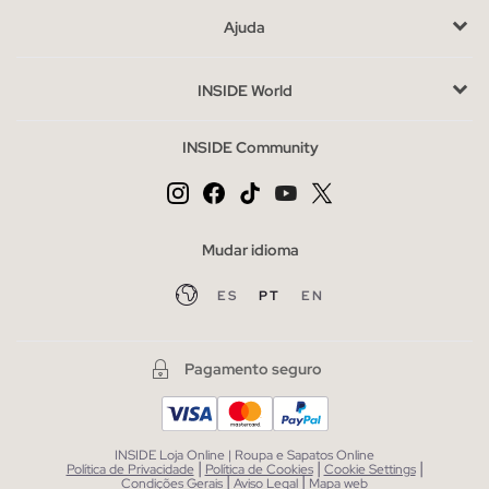
coleções anteriores. Ao escolher, considera o ajuste e o
Ajuda
material que melhor se adapta às tuas necessidades diárias. Se
estiveres indecisa entre vários estilos, opta por aqueles que
INSIDE World
complementem o teu guarda-roupa atual.
Compra sandálias rasas de mulher baratas sem abdicar do
INSIDE Community
estilo
O outlet oferece-te a oportunidade de adquirir sandálias a
preços especiais, sem sacrificar o estilo. Aproveita para
explorar outras categorias complementares como malas ou
Mudar idioma
acessórios, que podem completar o teu look de forma simples
ES
PT
EN
e económica.
Pagamento seguro
INSIDE Loja Online | Roupa e Sapatos Online
|
|
|
Política de Privacidade
Política de Cookies
Cookie Settings
|
|
Condições Gerais
Aviso Legal
Mapa web