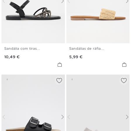
Sandália com tiras...
Sandálias de ráfia...
35
36
37
38
39
40
35
36
37
38
39
40
Preço
Preço
10,49 €
5,99 €
41
41