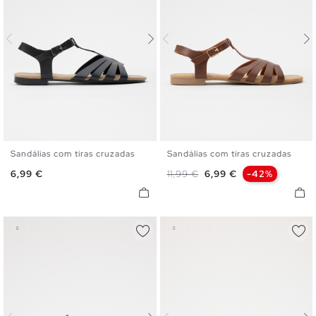
Sandálias com tiras cruzadas
Sandálias com tiras cruzadas
35
36
37
38
39
40
35
36
37
38
39
40
Preço
Preço normal
Preço
6,99 €
11,99 €
6,99 €
-42%
41
41