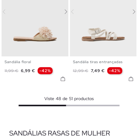
Sandália floral
Sandália tiras entrançadas
35
36
37
38
39
40
35
36
37
38
39
40
Preço normal
Preço
Preço normal
Preço
11,99 €
6,99 €
-42%
12,99 €
7,49 €
-42%
41
41
Viste
48
de
51
productos
SANDÁLIAS RASAS DE MULHER