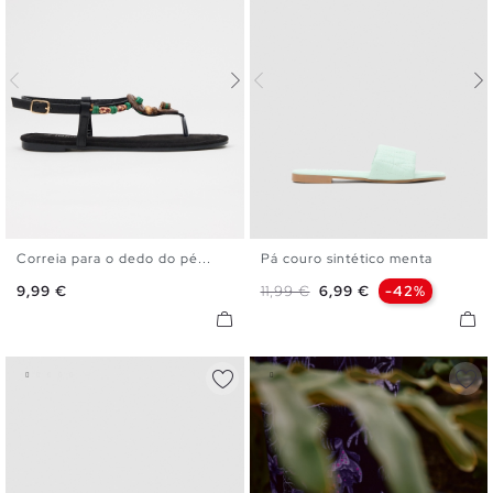
Correia para o dedo do pé...
Pá couro sintético menta
35
36
37
38
39
40
36
37
38
39
40
41
Preço
Preço normal
Preço
9,99 €
11,99 €
6,99 €
-42%
41