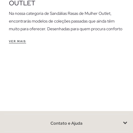
OUTLET
Na nossa categoria de Sandálias Rasas de Mulher Outlet,
encontrarás modelos de coleções passadas que ainda têm
muito para oferecer. Desenhadas para quem procura conforto
e estilo sem complicações, estas sandálias são perfeitas para
VER MAIS
qualquer ocasião.
Características das sandálias rasas de mulher outlet
As nossas sandálias rasas destacam-se pelo seu ajuste
confortável e versátil. Ideais para o dia a dia, combinam com
looks casuais e também podem ser uma opção descontraída
para o escritório. A variedade de designs permite-te escolher
entre estilos minimalistas ou detalhes mais elaborados,
conforme a tua preferência.
Aproveita as últimas unidades em sandálias rasas de
mulher
Contato e Ajuda
Dispomos de unidades limitadas, uma vez que são modelos de