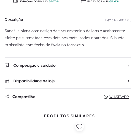
ENVIO AO DOMICÍLIO
GRÁTIS*
ENVIO AO LOJA
GRÁTIS
Descrição
Ref. :
466083183
Sandália plana com design de tiras em tecido de lona e acabamento
efeito pele, rematada com detalhes metalizados dourados. Silhueta
minimalista com fecho de fivela no tornozelo.
Composição e cuidado
Disponibilidade na loja
Compartilhe!
WHATSAPP
PRODUTOS SIMILARES