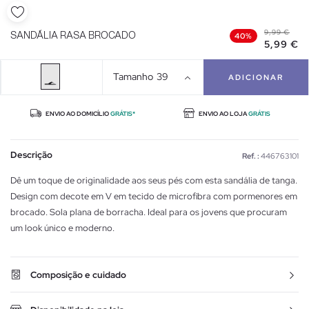
9,99 €
SANDÁLIA RASA BROCADO
40%
5,99 €
Tamanho
39
ADICIONAR
ENVIO AO DOMICÍLIO
GRÁTIS*
ENVIO AO LOJA
GRÁTIS
Descrição
Ref. :
446763101
Dê um toque de originalidade aos seus pés com esta sandália de tanga.
Design com decote em V em tecido de microfibra com pormenores em
brocado. Sola plana de borracha. Ideal para os jovens que procuram
um look único e moderno.
Composição e cuidado