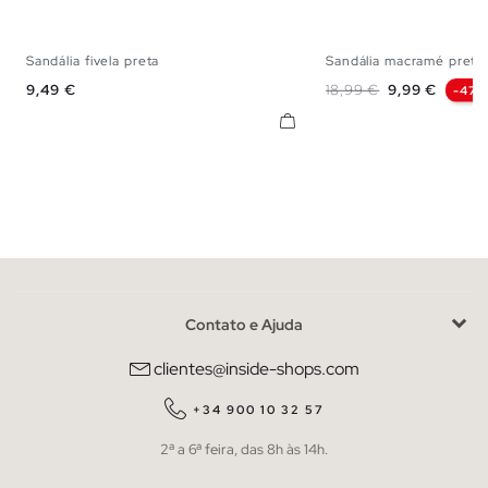
Sandália fivela preta
Sandália macramé preta
36
37
38
39
40
41
35
36
37
38
Preço
Preço normal
Preço
9,49 €
18,99 €
9,99 €
-47%
Contato e Ajuda
clientes@inside-shops.com
+34 900 10 32 57
2ª a 6ª feira, das 8h às 14h.