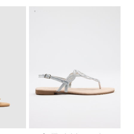
40
41
36
37
38
39
40
41