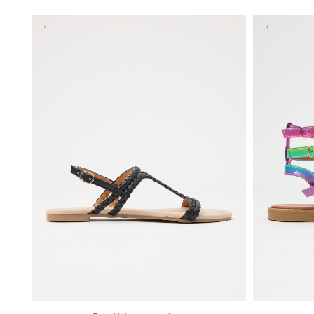
36
37
38
39
40
41
35
36