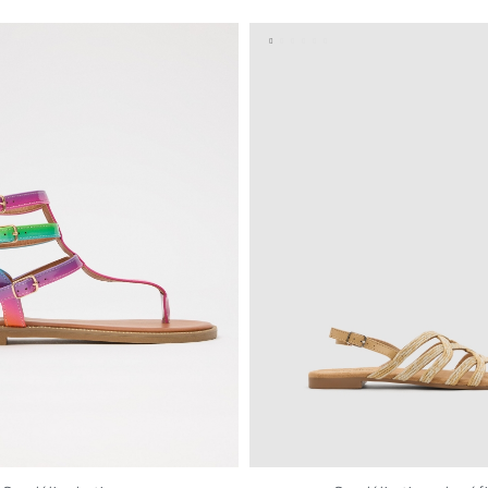
37
38
39
40
41
35
36
37
38
39