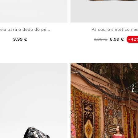
eia para o dedo do pé...
Pá couro sintético me
Preço
Preço normal
Preço
9,99 €
11,99 €
6,99 €
-42
ADICIONAR NO TEU CESTO
ADICIONAR NO TEU C
37
38
39
40
41
36
37
38
39