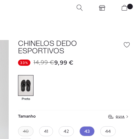
CHINELOS DEDO
ESPORTIVOS
14,99 €
9,99 €
33%
Preto
Tamanho
GUIA
40
41
42
43
44