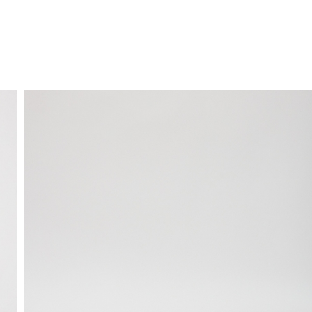
ENVIO GRÁTIS
ao domicílio a partir de 30 €