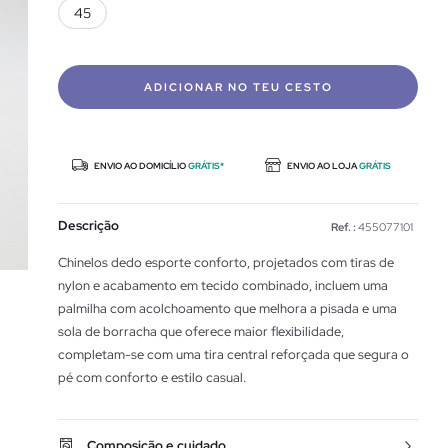
45
ADICIONAR NO TEU CESTO
ENVIO AO DOMICÍLIO
GRÁTIS*
ENVIO AO LOJA
GRÁTIS
Descrição
Ref. :
455077101
Chinelos dedo esporte conforto, projetados com tiras de
nylon e acabamento em tecido combinado, incluem uma
palmilha com acolchoamento que melhora a pisada e uma
sola de borracha que oferece maior flexibilidade,
completam-se com uma tira central reforçada que segura o
pé com conforto e estilo casual.
Composição e cuidado