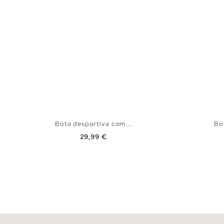
Bota desportiva com...
Bo
Preço
29,99 €
ADICIONAR NO TEU CESTO
36
37
38
39
40
36