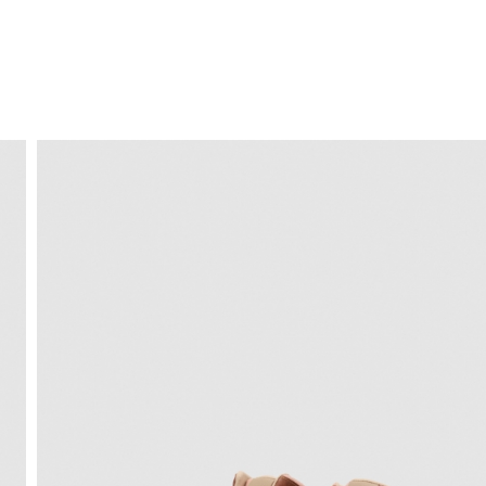
ENVIO GRÁTIS
ao domicílio a partir de 30 €