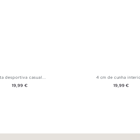
ta desportiva casual...
4 cm de cunha interio
Preço
Preço
19,99 €
19,99 €
ADICIONAR NO TEU CESTO
ADICIONAR NO TEU 
37
38
39
40
41
35
36
37
38