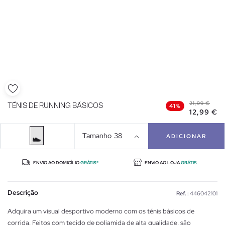
21,99 €
TÉNIS DE RUNNING BÁSICOS
41%
12,99 €
Tamanho
38
ADICIONAR
ENVIO AO DOMICÍLIO
GRÁTIS*
ENVIO AO LOJA
GRÁTIS
Descrição
Ref. :
446042101
Adquira um visual desportivo moderno com os ténis básicos de
corrida. Feitos com tecido de poliamida de alta qualidade, são