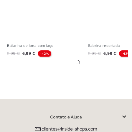
Bailarina de lona com laço
Sabrina recortada
35
36
37
38
39
40
41
36
37
38
Preço normal
Preço
Preço normal
Preço
11,99 €
6,99 €
11,99 €
6,99 €
-42%
-42%
Contato e Ajuda
clientes@inside-shops.com