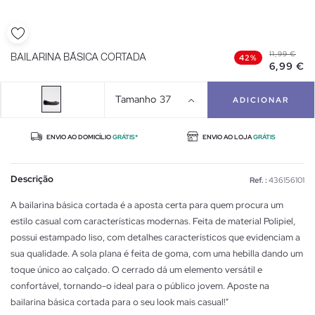
11,99 €
BAILARINA BÁSICA CORTADA
42%
6,99 €
Tamanho
37
ADICIONAR
ENVIO AO DOMICÍLIO
GRÁTIS*
ENVIO AO LOJA
GRÁTIS
Descrição
Ref. :
436156101
A bailarina básica cortada é a aposta certa para quem procura um
estilo casual com características modernas. Feita de material Polipiel,
possui estampado liso, com detalhes característicos que evidenciam a
sua qualidade. A sola plana é feita de goma, com uma hebilla dando um
toque único ao calçado. O cerrado dá um elemento versátil e
confortável, tornando-o ideal para o público jovem. Aposte na
bailarina básica cortada para o seu look mais casual!"