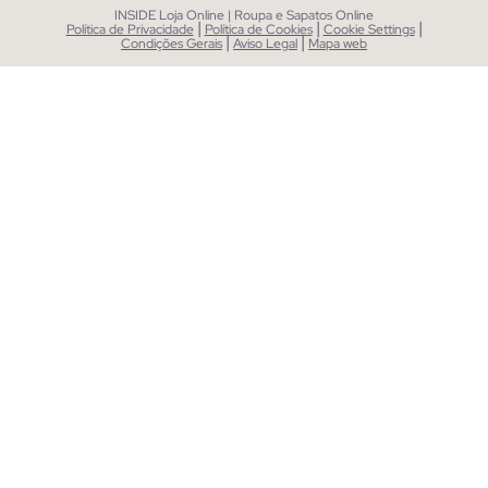
INSIDE Loja Online | Roupa e Sapatos Online
|
|
|
Política de Privacidade
Política de Cookies
Cookie Settings
|
|
Condições Gerais
Aviso Legal
Mapa web