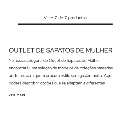
Viste
7
de
7
productos
OUTLET DE SAPATOS DE MULHER
Na nossa categoria de Outlet de Sapatos de Mulher,
encontrará uma seleção de modelos de coleções passadas,
perfeitos para quem procura estilo sem gastar muito. Aqui
poderá descobrir opções que se adaptam a diferentes
momentos do seu dia a dia.
VER MAIS
Características dos sapatos de mulher outlet
Desde sapatilhas confortáveis para o fim de semana até botins
ideais para o escritório, os nossos sapatos oferecem um ajuste
que se adapta às suas necessidades. Desenhados para