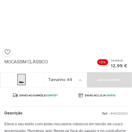
14,99 €
MOCASSIM CLÁSSICO
13%
12,99 €
Tamanho
44
ADICIONAR
ENVIO AO DOMICÍLIO
GRÁTIS*
ENVIO AO LOJA
GRÁTIS
Descrição
Ref. :
445026120
Eleve o seu estilo com estes mocassins clássicos em tecido de couro
envernizado. Pormenor anti-flange na face do sapato e no contraforte