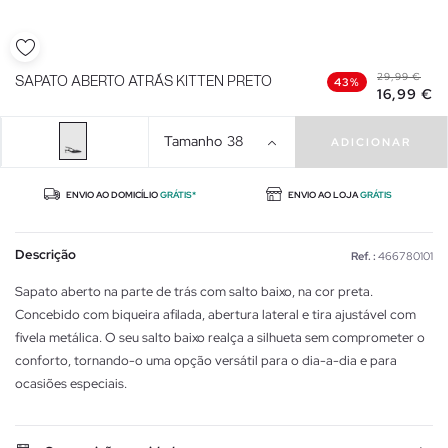
29,99 €
SAPATO ABERTO ATRÁS KITTEN PRETO
43%
16,99 €
Tamanho
38
ADICIONAR
ENVIO AO DOMICÍLIO
GRÁTIS*
ENVIO AO LOJA
GRÁTIS
Descrição
Ref. :
466780101
Sapato aberto na parte de trás com salto baixo, na cor preta.
Concebido com biqueira afilada, abertura lateral e tira ajustável com
fivela metálica. O seu salto baixo realça a silhueta sem comprometer o
conforto, tornando-o uma opção versátil para o dia-a-dia e para
ocasiões especiais.