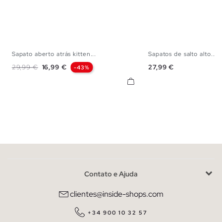
Sapato aberto atrás kitten...
Sapatos de salto alto...
35
36
37
38
39
40
36
37
38
Preço normal
Preço
Preço
29,99 €
16,99 €
27,99 €
-43%
Contato e Ajuda
clientes@inside-shops.com
+34 900 10 32 57