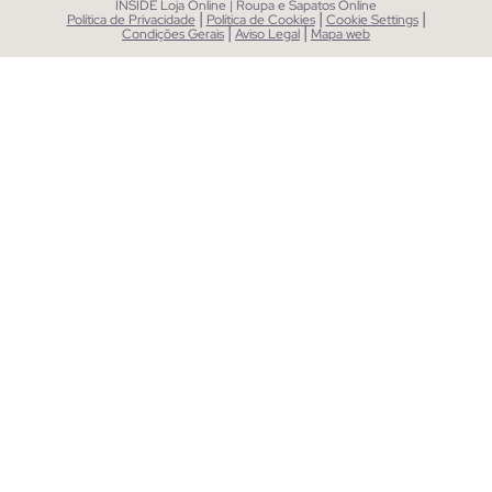
INSIDE Loja Online | Roupa e Sapatos Online
|
|
|
Política de Privacidade
Política de Cookies
Cookie Settings
|
|
Condições Gerais
Aviso Legal
Mapa web