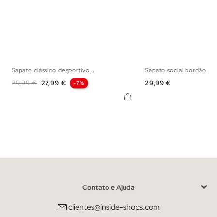
Sapato clássico desportivo...
Sapato social bordão
40
41
42
43
44
45
40
41
42
43
Preço normal
Preço
Preço
29,99 €
27,99 €
29,99 €
-7%
Contato e Ajuda
clientes@inside-shops.com