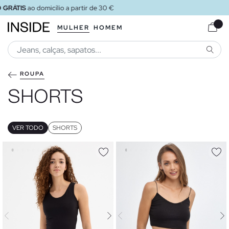
ENVIO GRÁTIS
ao loja
MULHER
HOMEM
PESQU
ROUPA
SHORTS
VER TODO
SHORTS