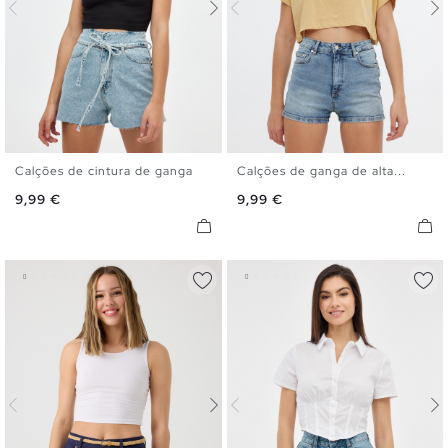
Calções de cintura de ganga
Calções de ganga de alta...
34
36
38
40
42
44
34
36
38
40
42
44
Preço
Preço
9,99 €
9,99 €