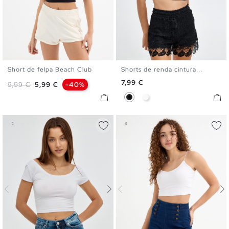
Short de felpa Beach Club
Shorts de renda cintura...
XS
S
M
L
S
M
L
XL
Preço
7,99 €
Preço normal
Preço
9,99 €
5,99 €
-40%
Preto
Branco