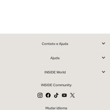
bermudas mais largas para um look descontraído. Desenhados
para oferecer conforto, estes modelos são perfeitos para o dia
a dia ou para um ambiente de escritório informal. A chave está
em escolher o corte que melhor se adapta ao seu estilo e
necessidades.
Aproveite as últimas unidades em calções e bermudas de
mulher
Contato e Ajuda
Com disponibilidade limitada, é o momento de explorar estas
opções antes que se esgotem. Se estiver indecisa entre cortes,
Ajuda
considere o uso que lhes dará: os calções mais curtos são ideais
para o verão, enquanto as bermudas oferecem versatilidade
INSIDE World
para climas mais frescos.
Compre calções e bermudas de mulher baratos sem
INSIDE Community
abdicar do estilo
O outlet é a sua oportunidade para adquirir peças de qualidade
a um preço especial, sem comprometer o estilo. Complete o
seu guarda-roupa com outras categorias como t-shirts ou
Mudar idioma