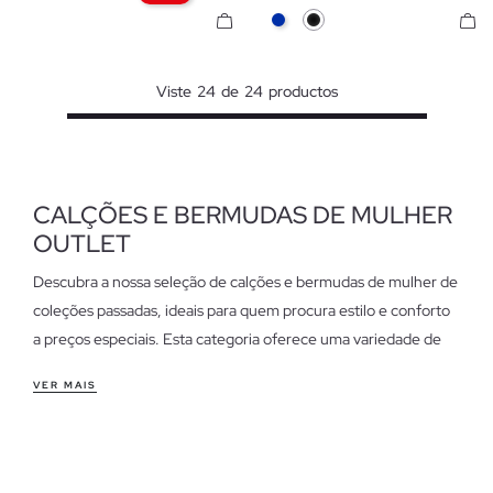
Azul
Preto
Viste
24
de
24
productos
CALÇÕES E BERMUDAS DE MULHER
OUTLET
Descubra a nossa seleção de calções e bermudas de mulher de
coleções passadas, ideais para quem procura estilo e conforto
a preços especiais. Esta categoria oferece uma variedade de
modelos que se adaptam a diferentes ocasiões, desde um dia
VER MAIS
casual até uma saída de fim de semana.
Características dos calções e bermudas de mulher outlet
Encontre desde calções ajustados que realçam a silhueta até