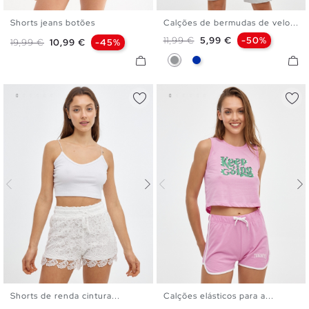
Shorts jeans botões
Calções de bermudas de velo...
34
36
38
40
42
S
M
L
XL
Preço normal
Preço
11,99 €
5,99 €
-50%
Preço normal
Preço
19,99 €
10,99 €
-45%
Cinzento
Azul
Shorts de renda cintura...
Calções elásticos para a...
S
M
L
XL
XS
S
M
L