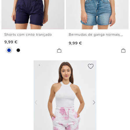
Shorts com cinto trançado
Bermudas de ganga normais...
34
36
38
40
42
44
36
38
40
42
44
Preço
9,99 €
Preço
9,99 €
46
Azul
Preto