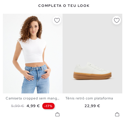
COMPLETA O TEU LOOK
Camiseta cropped sem mangas
Tênis retrô com plataforma
XS
S
M
L
36
37
38
39
40
Preço normal
Preço
Preço
5,99 €
4,99 €
22,99 €
-17%