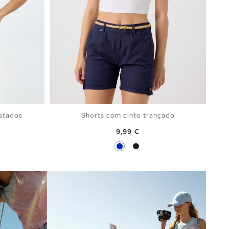
stados
Shorts com cinto trançado
Preço
9,99 €
Azul
Preto
ESTO
ADICIONAR NO TEU CESTO
34
36
38
40
42
44
44
46