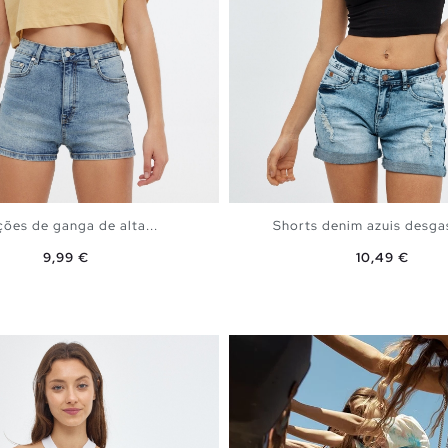
ções de ganga de alta...
Shorts denim azuis desga
Preço
Preço
9,99 €
10,49 €
ADICIONAR NO TEU CESTO
ADICIONAR NO TEU C
6
38
40
42
44
36
38
40
42