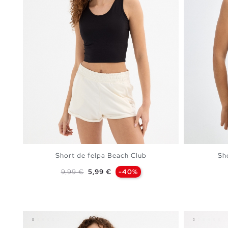
Short de felpa Beach Club
Sho
Preço normal
Preço
9,99 €
5,99 €
-40%
ADICIONAR NO TEU CESTO
XS
S
M
L