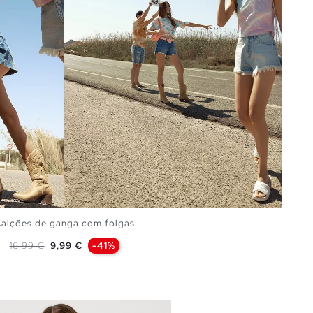
alções de ganga com folgas
Preço normal
Preço
16,99 €
9,99 €
-41%
ADICIONAR NO TEU CESTO
34
36
38
40
42