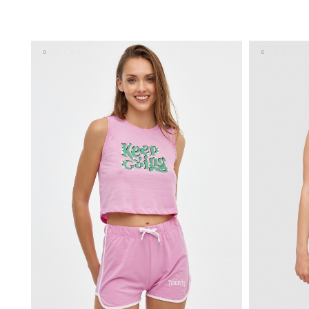
ADICIONAR NO TEU CESTO
34
36
38
40
42
34