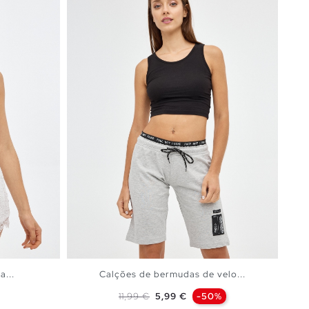
a...
Calções de bermudas de velo...
Preço normal
Preço
11,99 €
5,99 €
-50%