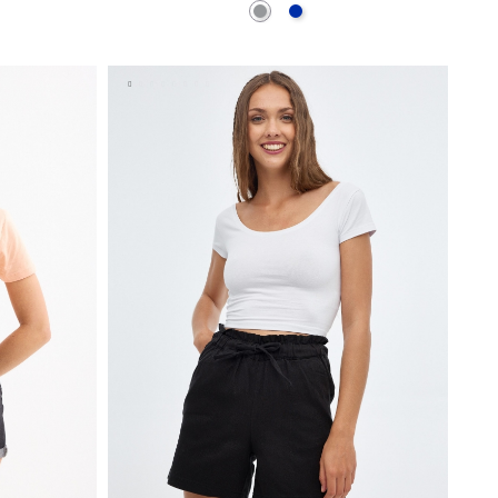
Cinzento
Azul
ESTO
ADICIONAR NO TEU CESTO
S
M
L
XL