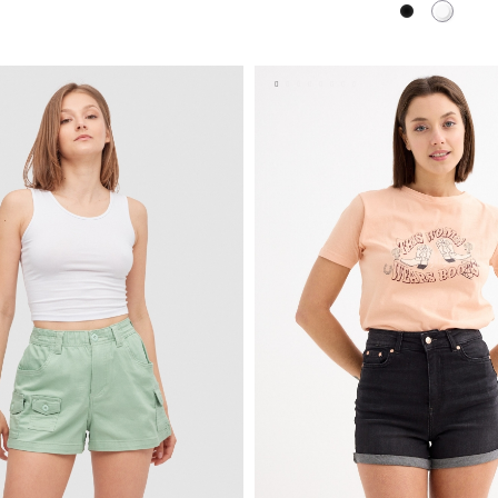
Preto
Branco
ADICIONAR NO TEU CESTO
ADICIONAR NO TEU C
36
38
40
42
S
M
L
XL