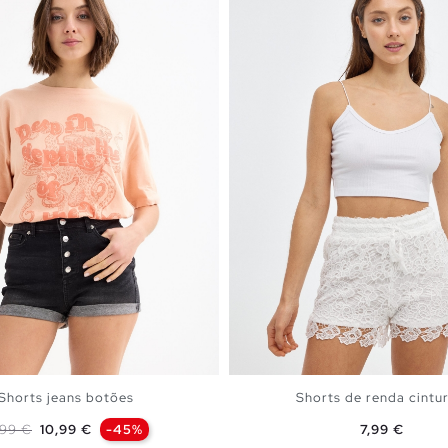
Shorts jeans botões
Shorts de renda cintur
eço normal
Preço
Preço
,99 €
10,99 €
-45%
7,99 €