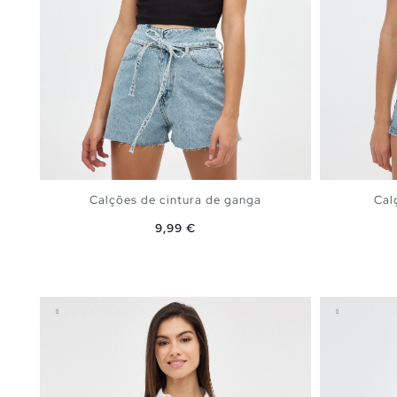
Calções de cintura de ganga
Cal
Preço
9,99 €
ADICIONAR NO TEU CESTO
34
36
38
40
42
44
34
3