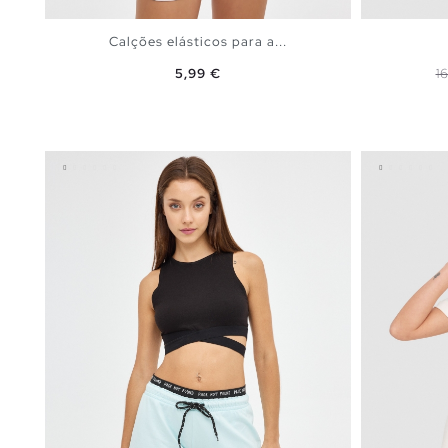
Calções elásticos para a...
Preço
P
5,99 €
1
ADICIONAR NO TEU CESTO
XS
S
M
L