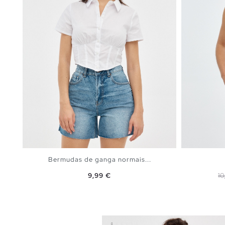
Bermudas de ganga normais...
Preço
P
9,99 €
10
ADICIONAR NO TEU CESTO
36
38
40
42
44
XS