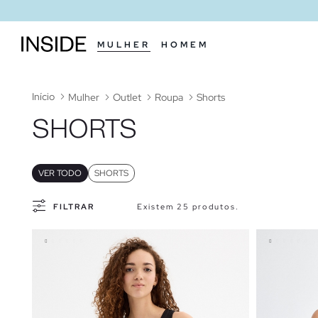
MULHER
HOMEM
Início
Mulher
Outlet
Roupa
Shorts
SHORTS
VER TODO
SHORTS
FILTRAR
Existem 25 produtos.