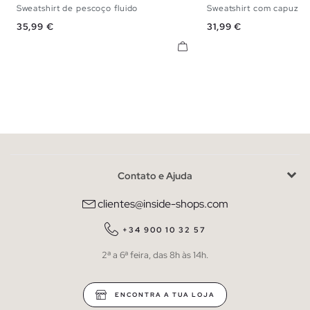
Sweatshirt de pescoço fluido
Sweatshirt com capuz 
S
M
L
XL
XXL
XS
S
M
Preço
Preço
35,99 €
31,99 €
Contato e Ajuda
clientes@inside-shops.com
+34 900 10 32 57
2ª a 6ª feira, das 8h às 14h.
ENCONTRA A TUA LOJA