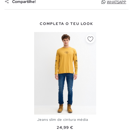
Compartilhe!
WHATSAPP
COMPLETA O TEU LOOK
Jeans slim de cintura média
36
38
40
42
44
46
Preço
24,99 €
48