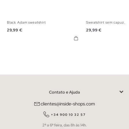
Black Adam sweatshirt
Sweatshirt sem capuz...
XS
S
M
L
XL
XS
S
M
Preço
Preço
29,99 €
29,99 €
Contato e Ajuda
clientes@inside-shops.com
+34 900 10 32 57
2ª a 6ª feira, das 8h às 14h.