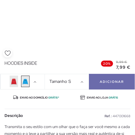
9,99 €
HOODIES INSIDE
20%
7,99 €
Tamanho
S
ADICIONAR
ENVIO AO DOMICÍLIO
GRÁTIS*
ENVIO AO LOJA
GRÁTIS
Descrição
Ref. :
447001668
Transmita o seu estilo com um olhar que o faça ser você mesmo a cada
momento e o leve a partilhar a sua versão mais real e autêntica de si