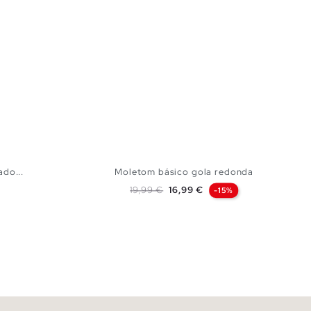
do...
Moletom básico gola redonda
Preço normal
Preço
19,99 €
16,99 €
-15%
CESTO
ADICIONAR NO TEU CESTO
L
XS
S
M
L