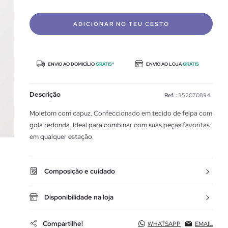
ADICIONAR NO TEU CESTO
ENVIO AO DOMICÍLIO
GRÁTIS*
ENVIO AO LOJA
GRÁTIS
Descrição
Ref. :
352070894
Moletom com capuz. Confeccionado em tecido de felpa com
gola redonda. Ideal para combinar com suas peças favoritas
em qualquer estação.
Composição e cuidado
Disponibilidade na loja
Compartilhe!
WHATSAPP
EMAIL