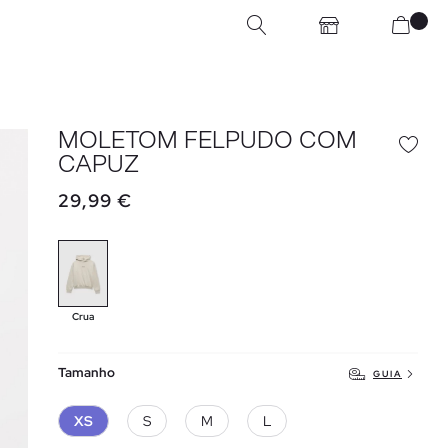
MOLETOM FELPUDO COM
CAPUZ
29,99 €
Crua
Tamanho
GUIA
XS
S
M
L