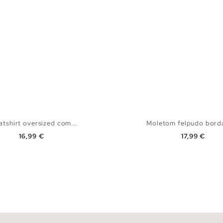
tshirt oversized com...
Moletom felpudo borda
Preço
Preço
16,99 €
17,99 €
ADICIONAR NO TEU CESTO
ADICIONAR NO TEU 
XS
S
M
L
XS
S
M