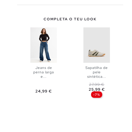
COMPLETA O TEU LOOK
Jeans de
Sapatilha de
perna larga
pele
ADICIONAR
e...
sintética...
ADICIONAR
Preço normal
Preço
27,99 €
NO TEU
25,99 €
Preço
24,99 €
NO TEU
-7%
34
36
CESTO
38
40
CESTO
36
37
38
39
40