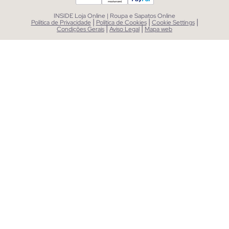
INSIDE Loja Online | Roupa e Sapatos Online
|
|
|
Política de Privacidade
Política de Cookies
Cookie Settings
|
|
Condições Gerais
Aviso Legal
Mapa web