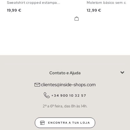
Sweatshirt cropped estampa...
Moletom básico sem ca
XS
S
M
L
XS
S
M
Preço
Preço
19,99 €
12,99 €
Contato e Ajuda
clientes@inside-shops.com
+34 900 10 32 57
2ª a 6ª feira, das 8h às 14h.
ENCONTRA A TUA LOJA