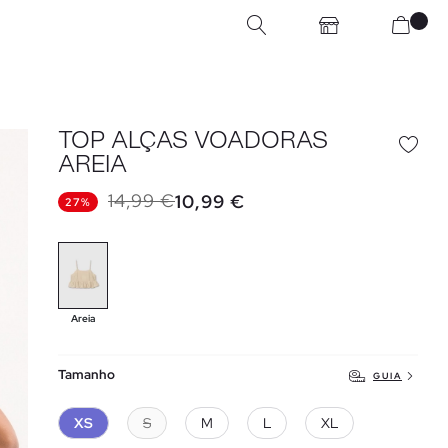
TOP ALÇAS VOADORAS
AREIA
14,99 €
10,99 €
27%
Areia
Tamanho
GUIA
XS
S
M
L
XL