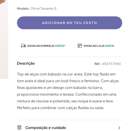
Modelo
: 174 cm Tamanho S
ADICIONAR NO TEU CESTO
ENVIO AO DOMICÍLIO
GRÁTIS*
ENVIO AO LOJA
GRÁTIS
Descrição
Ref. :
454757940
Top de alças com babado na cor areia. Este top fluido em
tom areia é ideal para um look fresco e feminino. Com alças
finas ajustáveis e um design com babado na barra,
proporciona movimento e leveza. Confeccionado em uma
mistura de viscose e poliamida, seu toque é suave e leve.
Perfeito para combinar com calças fluidas ou saias.
Composição e cuidado