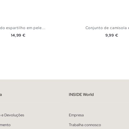
do espartilho em pele...
Conjunto de camisola 
Preço
Preço
14,99 €
9,99 €
ADICIONAR NO TEU CESTO
ADICIONAR NO TEU 
S
M
L
XS
S
M
a
INSIDE World
o e Devoluções
Empresa
mento
Trabalha connosco