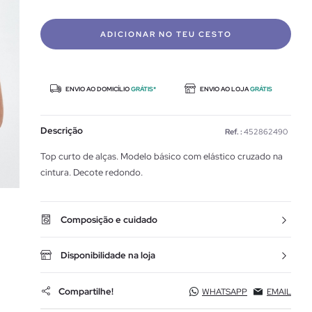
ADICIONAR NO TEU CESTO
ENVIO AO DOMICÍLIO
GRÁTIS*
ENVIO AO LOJA
GRÁTIS
Descrição
Ref. :
452862490
Top curto de alças. Modelo básico com elástico cruzado na
cintura. Decote redondo.
Composição e cuidado
Disponibilidade na loja
Compartilhe!
WHATSAPP
EMAIL