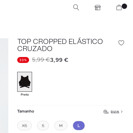
TOP CROPPED ELÁSTICO
CRUZADO
5,99 €
3,99 €
33%
Preto
Tamanho
GUIA
XS
S
M
L