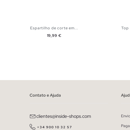
Espartilho de corte em...
Top 
Preço
19,99 €
ADICIONAR NO TEU CESTO
S
M
L
Contato e Ajuda
Ajud
clientes@inside-shops.com
Envi
Paga
+34 900 10 32 57