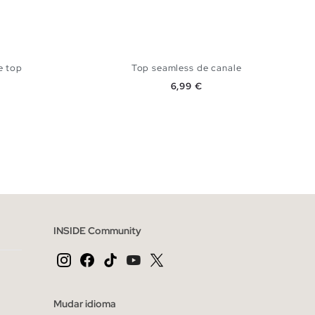
e top
Top seamless de canale
Preço
6,99 €
CESTO
ADICIONAR NO TEU CESTO
L
S
M
L
INSIDE Community
Mudar idioma