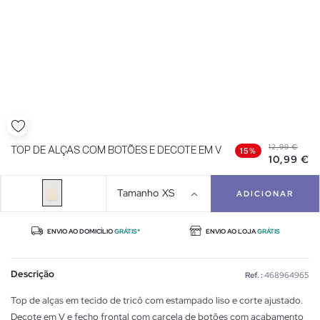
12,99 €
TOP DE ALÇAS COM BOTÕES E DECOTE EM V
15%
10,99 €
Tamanho
XS
ADICIONAR
ENVIO AO DOMICÍLIO
GRÁTIS*
ENVIO AO LOJA
GRÁTIS
Descrição
Ref. :
468964965
Top de alças em tecido de tricô com estampado liso e corte ajustado.
Decote em V e fecho frontal com carcela de botões com acabamento