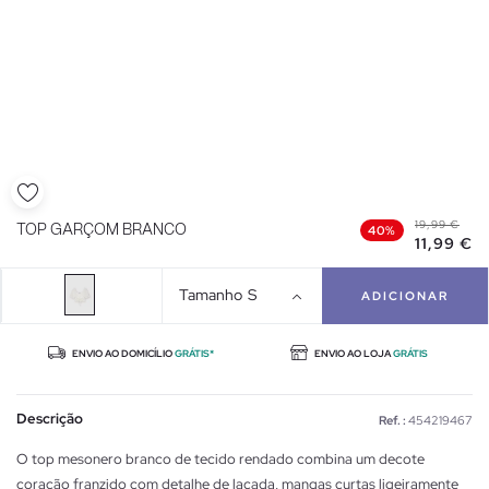
19,99 €
TOP GARÇOM BRANCO
40%
11,99 €
Tamanho
S
ADICIONAR
ENVIO AO DOMICÍLIO
GRÁTIS*
ENVIO AO LOJA
GRÁTIS
Descrição
Ref. :
454219467
O top mesonero branco de tecido rendado combina um decote
coração franzido com detalhe de laçada, mangas curtas ligeiramente