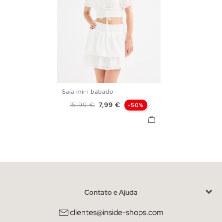
Saia mini babado
S
M
L
Preço normal
Preço
15,99 €
7,99 €
-50%
Contato e Ajuda
clientes@inside-shops.com