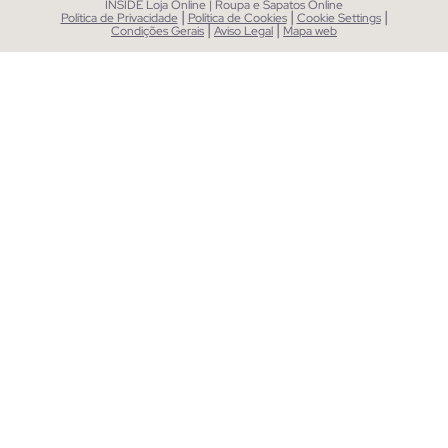
INSIDE Loja Online | Roupa e Sapatos Online
|
|
|
Política de Privacidade
Política de Cookies
Cookie Settings
|
|
Condições Gerais
Aviso Legal
Mapa web