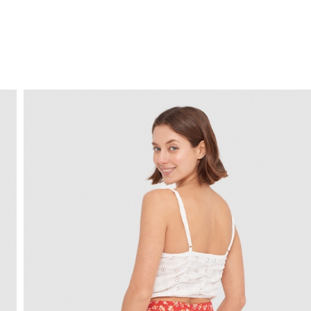
ENVIO GRÁTIS
ao domicílio a partir de 30 €