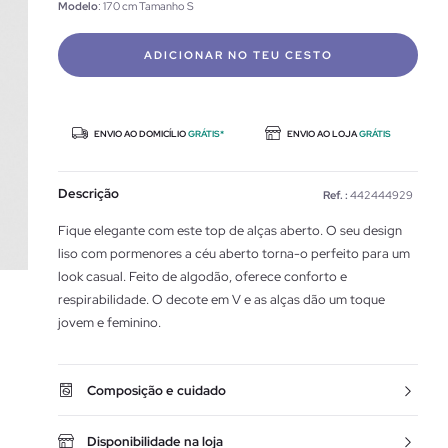
Modelo
: 170 cm Tamanho S
ADICIONAR NO TEU CESTO
ENVIO AO DOMICÍLIO
GRÁTIS*
ENVIO AO LOJA
GRÁTIS
Descrição
Ref. :
442444929
Fique elegante com este top de alças aberto. O seu design
liso com pormenores a céu aberto torna-o perfeito para um
look casual. Feito de algodão, oferece conforto e
respirabilidade. O decote em V e as alças dão um toque
jovem e feminino.
Composição e cuidado
Disponibilidade na loja