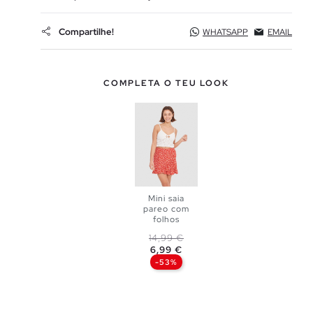
Compartilhe!
WHATSAPP
EMAIL
COMPLETA O TEU LOOK
Mini saia
pareo com
ADICIONAR
folhos
Preço normal
Preço
14,99 €
NO TEU
6,99 €
-53%
S
M
CESTO
L