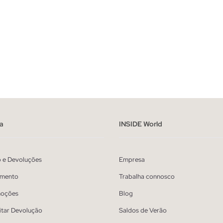
a
INSIDE World
o e Devoluções
Empresa
mento
Trabalha connosco
oções
Blog
itar Devolução
Saldos de Verão