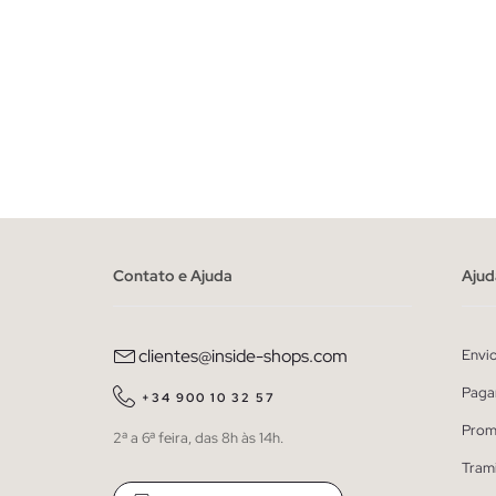
Contato e Ajuda
Ajud
clientes@inside-shops.com
Envi
Paga
+34 900 10 32 57
Prom
2ª a 6ª feira, das 8h às 14h.
Tram