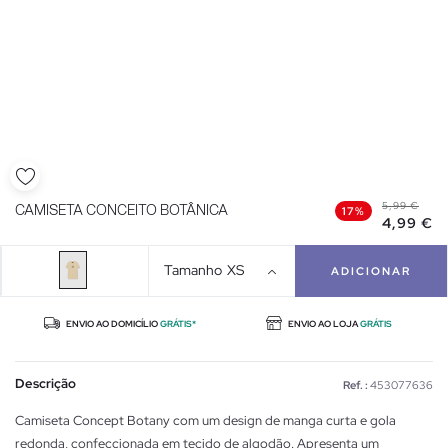
5,99 €
CAMISETA CONCEITO BOTÂNICA
17%
4,99 €
Tamanho
XS
ADICIONAR
ENVIO AO DOMICÍLIO
GRÁTIS*
ENVIO AO LOJA
GRÁTIS
Descrição
Ref. :
453077636
Camiseta Concept Botany com um design de manga curta e gola
redonda, confeccionada em tecido de algodão. Apresenta um