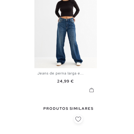
Jeans de perna larga e...
34
36
38
40
Preço
24,99 €
PRODUTOS SIMILARES