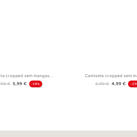
ta cropped sem mangas...
Camiseta cropped sem ma
reço normal
Preço
Preço normal
Preço
,99 €
5,99 €
6,99 €
4,99 €
-14%
-2
ADICIONAR NO TEU CESTO
ADICIONAR NO TEU 
XS
S
M
L
XS
S
M