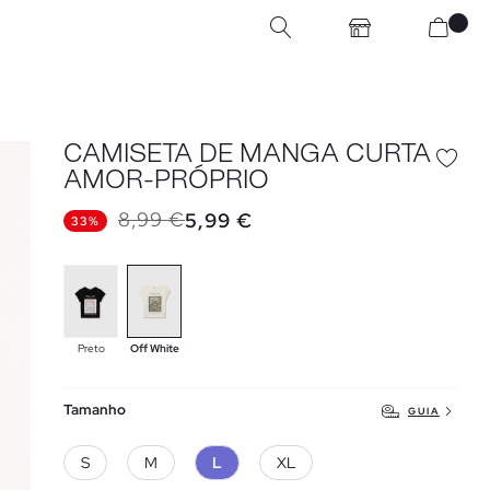
CAMISETA DE MANGA CURTA
AMOR-PRÓPRIO
8,99 €
5,99 €
33%
Preto
Off White
Tamanho
GUIA
S
M
L
XL