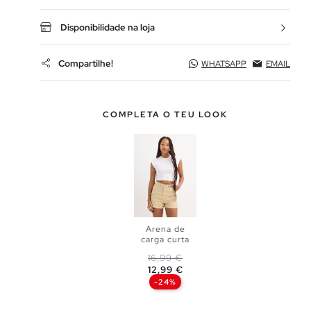
Disponibilidade na loja
Compartilhe!
WHATSAPP
EMAIL
COMPLETA O TEU LOOK
Arena de
carga curta
Preço normal
Preço
16,99 €
ADICIONAR
12,99 €
-24%
NO TEU