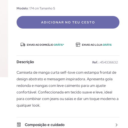
Modelo
: 174 cm Tamanho S
ADICIONAR NO TEU CESTO
ENVIO AO DOMICÍLIO
GRÁTIS*
ENVIO AO LOJA
GRÁTIS
Descrição
Ref. :
454336632
Camiseta de manga curta self-love com estampa frontal de
design abstrato e mensagem inspiradora. Apresenta gola
redonda e mangas com leve caimento para um ajuste
confortável. Confeccionada em tecido suave e leve, ideal
para combinar com jeans ou saias e dar um toque moderno a
qualquer look.
Composição e cuidado