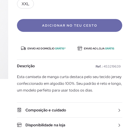
XXL
ADICIONAR NO TEU CESTO
ENVIO AO DOMICÍLIO
GRÁTIS*
ENVIO AO LOJA
GRÁTIS
Descrição
Ref. :
453219639
Esta camiseta de manga curta destaca pelo seu tecido jersey
confeccionado em algodão 100%. Seu padrão é reto e longo,
um modelo perfeito para usar todos os dias.
Composição e cuidado
Disponibilidade na loja