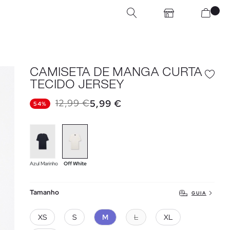
CAMISETA DE MANGA CURTA
TECIDO JERSEY
12,99 €
5,99 €
54%
Azul Marinho
Off White
Tamanho
GUIA
XS
S
M
L
XL