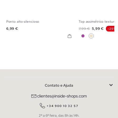
Ponto alto silencioso
Top assimétrico textura 
S
M
L
XS
S
M
Preço
Preço normal
Preço
6,99 €
7,99 €
5,99 €
-25%
Púrpura
Areia
Contato e Ajuda
clientes@inside-shops.com
+34 900 10 32 57
2ª a 6ª feira, das 8h às 14h.