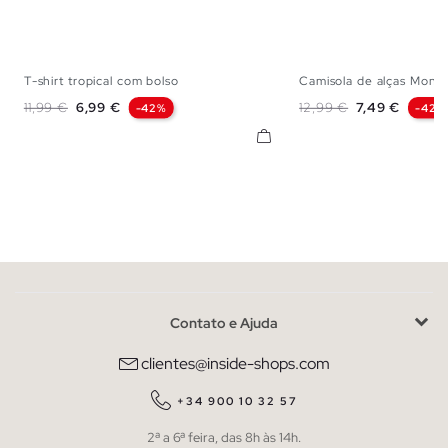
T-shirt tropical com bolso
Camisola de alças Mont
XS
S
M
L
XL
XXL
XS
S
M
Preço normal
Preço
Preço normal
Preço
11,99 €
6,99 €
12,99 €
7,49 €
-42%
-42%
Contato e Ajuda
clientes@inside-shops.com
+34 900 10 32 57
2ª a 6ª feira, das 8h às 14h.