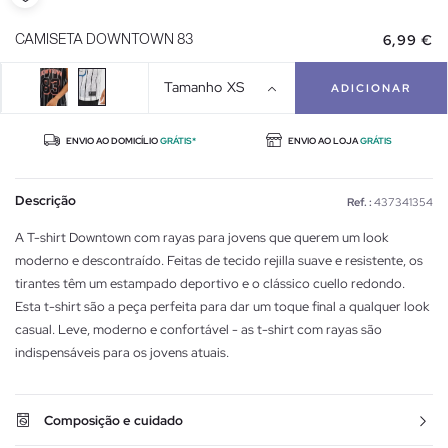
6,99 €
CAMISETA DOWNTOWN 83
Tamanho
XS
ADICIONAR
ENVIO AO DOMICÍLIO
GRÁTIS*
ENVIO AO LOJA
GRÁTIS
Descrição
Ref. :
437341354
A T-shirt Downtown com rayas para jovens que querem um look
moderno e descontraído. Feitas de tecido rejilla suave e resistente, os
tirantes têm um estampado deportivo e o clássico cuello redondo.
Esta t-shirt são a peça perfeita para dar um toque final a qualquer look
casual. Leve, moderno e confortável - as t-shirt com rayas são
indispensáveis para os jovens atuais.
Composição e cuidado