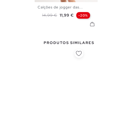
Calções de jogger das...
XS
S
M
L
XL
Preço normal
Preço
14,99 €
11,99 €
-20%
PRODUTOS SIMILARES