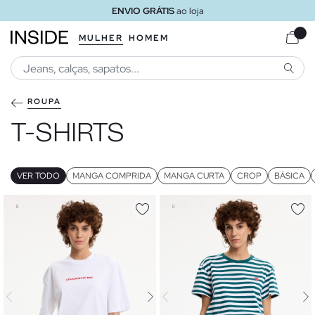
ENVIO GRÁTIS
ao loja
MULHER
HOMEM
PESQU
ROUPA
T-SHIRTS
VER TODO
MANGA COMPRIDA
MANGA CURTA
CROP
BÁSICA