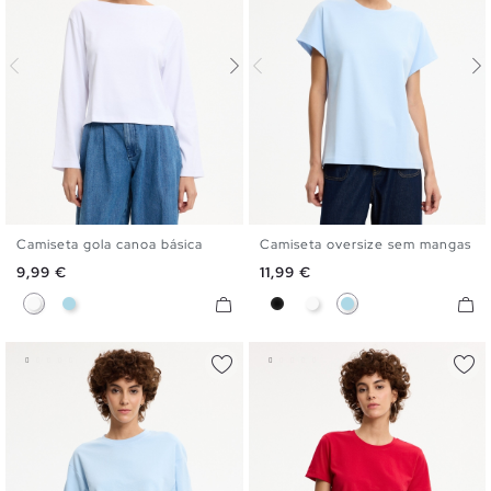
Camiseta gola canoa básica
Camiseta oversize sem mangas
S
M
L
XL
S
M
L
Preço
Preço
9,99 €
11,99 €
Branco
Azul Claro
Preto
Branco
Azul Claro