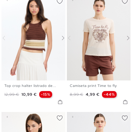
Top crop halter listrado de...
Camiseta print Time to fly
XS
S
M
L
XS
S
M
L
Preço normal
Preço
Preço normal
Preço
12,99 €
10,99 €
-15%
8,99 €
4,99 €
-44%