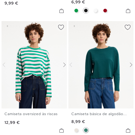
Preço
6,99 €
Preço
9,99 €
Verde
Preto
Branco
Carmim
Camiseta oversized às riscas
Camiseta básica de algodão...
S
M
L
XL
S
M
L
XL
Preço
8,99 €
Preço
12,99 €
Crua
Esmeralda