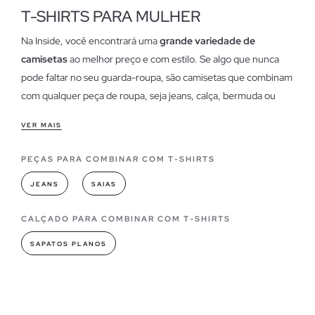
T-SHIRTS PARA MULHER
Na Inside, você encontrará uma
grande variedade de
camisetas
ao melhor preço e com estilo. Se algo que nunca
pode faltar no seu guarda-roupa, são camisetas que combinam
com qualquer peça de roupa, seja jeans, calça, bermuda ou
saia, dê um toque chique ou glamuroso ou crie um visual mais
VER MAIS
informal.
PEÇAS PARA COMBINAR COM T-SHIRTS
Características de nossas camisetas para as mulheres
As t-shirts tornaram-se num dos
itens essenciais
no que diz
JEANS
SAIAS
respeito ao vestir no nosso dia-a-dia e são um "must have".
Descubra as nossas
t-shirts de senhora mais baratas
na nossa
CALÇADO PARA COMBINAR COM T-SHIRTS
secção de saldos.
SAPATOS PLANOS
modelos camisetas você pode encontrar em lojas dentro
Como a moda está em causa o camisetas sempre conduziram
ao combinar ou criar um estilista, tornaram-se um guarda-