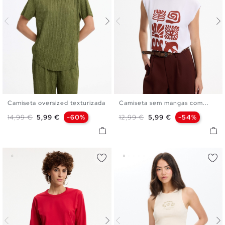
Camiseta oversized texturizada
Camiseta sem mangas com...
XS
S
M
L
XS
S
M
L
Preço normal
Preço
Preço normal
Preço
14,99 €
5,99 €
-60%
12,99 €
5,99 €
-54%