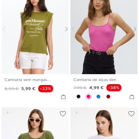
Camiseta sem mangas...
Camiseta de alças slim
XS
S
M
L
XS
S
M
L
Preço normal
Preço
7,99 €
4,99 €
-38%
Preço normal
Preço
8,99 €
5,99 €
-33%
Preto
Fúcsia
Azul Eléctrico
Carmim