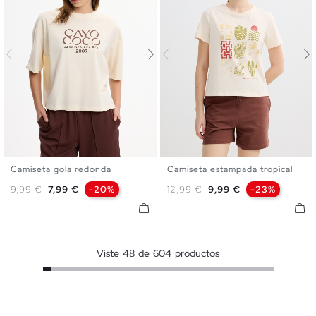
Camiseta gola redonda
Camiseta estampada tropical
XS
S
M
L
XS
S
M
L
Preço normal
Preço
Preço normal
Preço
9,99 €
7,99 €
-20%
12,99 €
9,99 €
-23%
Viste
48
de
604
productos