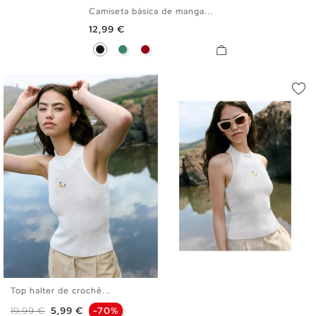
Camiseta básica de manga...
S
M
L
XL
Preço
12,99 €
Preto
Esmeralda
Carmim
Top halter de crochê...
XS
S
M
L
Preço normal
Preço
19,99 €
5,99 €
-70%