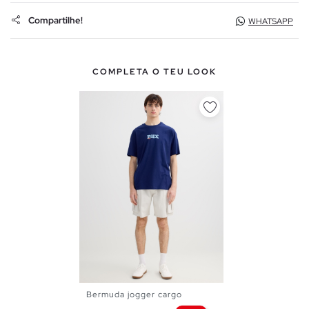
Compartilhe!
WHATSAPP
COMPLETA O TEU LOOK
Bermuda jogger cargo
XS
S
M
L
XL