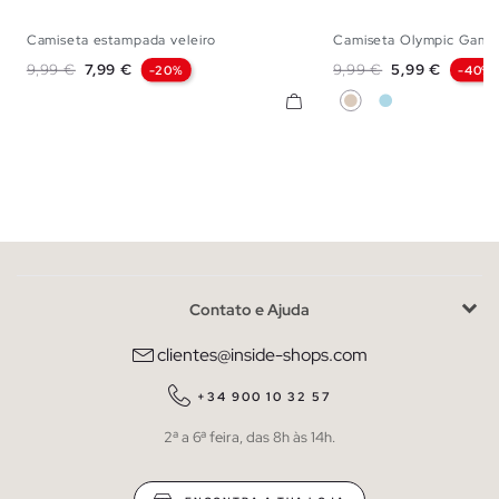
Camiseta estampada veleiro
Camiseta Olympic Game
S
M
L
XL
XXL
S
M
L
Preço normal
Preço
Preço normal
Preço
9,99 €
7,99 €
9,99 €
5,99 €
-20%
-40%
Off White
Azul Claro
Contato e Ajuda
clientes@inside-shops.com
+34 900 10 32 57
2ª a 6ª feira, das 8h às 14h.