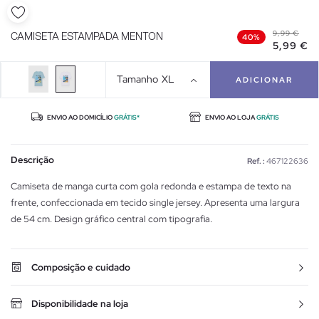
9,99 €
CAMISETA ESTAMPADA MENTON
40%
5,99 €
Tamanho
XL
ADICIONAR
ENVIO AO DOMICÍLIO
GRÁTIS*
ENVIO AO LOJA
GRÁTIS
Descrição
Ref. :
467122636
Camiseta de manga curta com gola redonda e estampa de texto na
frente, confeccionada em tecido single jersey. Apresenta uma largura
de 54 cm. Design gráfico central com tipografia.
Composição e cuidado
Disponibilidade na loja