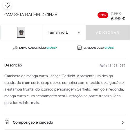
7,99 €
CAMISETA GARFIELD CINZA
13%
6,99 €
Tamanho
L
ADICIONAR
ENVIO AO DOMICÍLIO
GRÁTIS*
ENVIO AO LOJA
GRÁTIS
Descrição
Ref. :
454254267
Camiseta de manga curta licença Garfield. Apresenta um design
quadrado e um corte crop que se combina com o tecido de algodão e
a estampa frontal do icônico personagem Garfield. Tem gola redonda,
manga curta e um acabamento sem ilustração na parte traseira, ideal
para looks informais.
Composição e cuidado