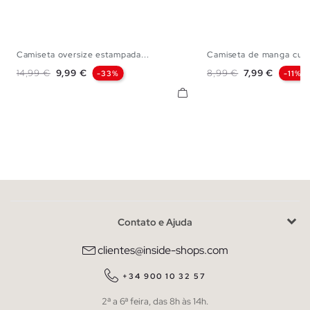
Camiseta oversize estampada...
Camiseta de manga cur
XS
S
M
L
XS
S
M
Preço normal
Preço
Preço normal
Preço
14,99 €
9,99 €
8,99 €
7,99 €
-33%
-11%
Contato e Ajuda
clientes@inside-shops.com
+34 900 10 32 57
2ª a 6ª feira, das 8h às 14h.