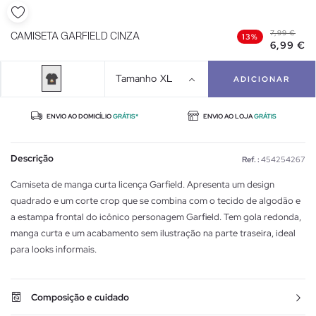
7,99 €
CAMISETA GARFIELD CINZA
13%
6,99 €
Tamanho
XL
ADICIONAR
ENVIO AO DOMICÍLIO
GRÁTIS*
ENVIO AO LOJA
GRÁTIS
Descrição
Ref. :
454254267
Camiseta de manga curta licença Garfield. Apresenta um design
quadrado e um corte crop que se combina com o tecido de algodão e
a estampa frontal do icônico personagem Garfield. Tem gola redonda,
manga curta e um acabamento sem ilustração na parte traseira, ideal
para looks informais.
Composição e cuidado