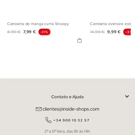
Camiseta de manga curta Snoopy
Camiseta oversize estam
XS
S
M
L
XL
XS
S
M
Preço normal
Preço
Preço normal
Preço
8,99 €
7,99 €
14,99 €
9,99 €
-11%
-33%
Contato e Ajuda
clientes@inside-shops.com
+34 900 10 32 57
2ª a 6ª feira, das 8h às 14h.