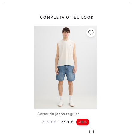
COMPLETA O TEU LOOK
Bermuda jeans regular
38
40
42
44
46
Preço normal
Preço
21,99 €
17,99 €
-18%