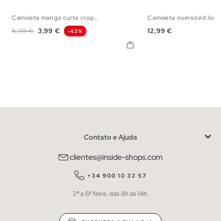
Camiseta manga curta crop...
Camiseta oversized listra
XS
S
M
L
XL
S
M
L
Preço normal
Preço
Preço
6,99 €
3,99 €
12,99 €
-43%
Contato e Ajuda
clientes@inside-shops.com
+34 900 10 32 57
2ª a 6ª feira, das 8h às 14h.